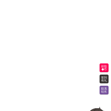
获取
币
签到
有礼
联系
站长