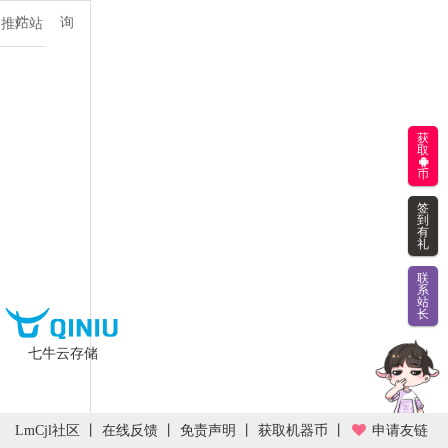
站
询
推广站
获
取
币
签
到
有
礼
联
系
站
长
七牛云存储
LmCjl社区
丨
在线反馈
丨
免责声明
丨
获取机器币
丨
申请友链