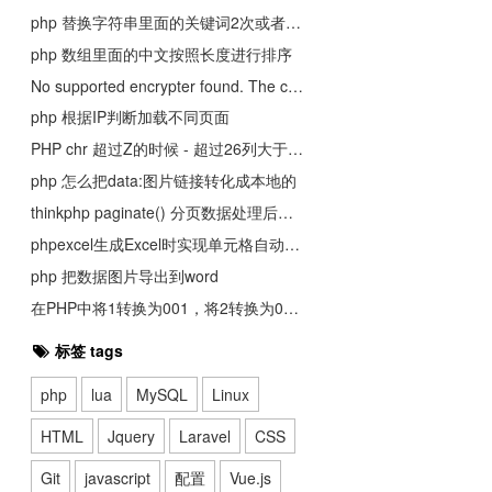
php 替换字符串里面的关键词2次或者N次。
php 数组里面的中文按照长度进行排序
No supported encrypter found. The cipher and / or key length are invalid.
php 根据IP判断加载不同页面
PHP chr 超过Z的时候 - 超过26列大于Z时的解决方法
php 怎么把data:图片链接转化成本地的
thinkphp paginate() 分页数据处理后输出
phpexcel生成Excel时实现单元格自动换行
php 把数据图片导出到word
在PHP中将1转换为001，将2转换为002等，以及将99转换为099等
标签 tags
php
lua
MySQL
Linux
HTML
Jquery
Laravel
CSS
Git
javascript
配置
Vue.js