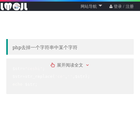
网站导航
登录 / 注册
php去掉一个字符串中某个字符
展开阅读全文
$str=
"ceshi"
;

$str=str_replace(
'ce'
,
''
echo