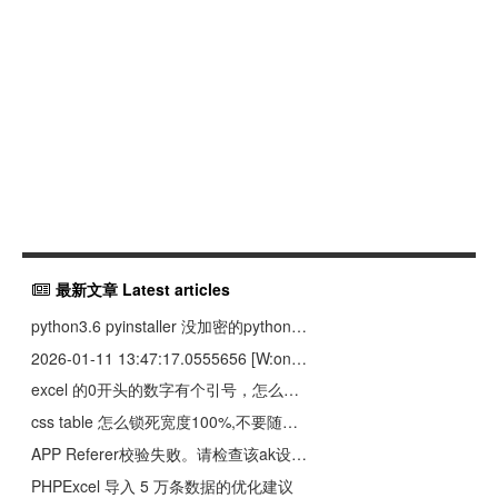
最新文章 Latest articles
python3.6 pyinstaller 没加密的python项目就可以运行， pyarmor obfuscate --recursive index.py 后也可以运行，但是pyinstaller 加密后的pyarmor 文件，就运行一直失败，这是为啥
2026-01-11 13:47:17.0555656 [W:onnxruntime:, graph.cc:3526 onnxruntime::Graph::CleanUnusedInitializersAndNodeArgs] Removing initializer '64'. It is not used by any node and should be removed from the model.
excel 的0开头的数字有个引号，怎么去掉，且保留0开头的
css table 怎么锁死宽度100%,不要随着下面的td内容过长而变化
APP Referer校验失败。请检查该ak设置的白名单与访问所有的域名是否一致。
PHPExcel 导入 5 万条数据的优化建议