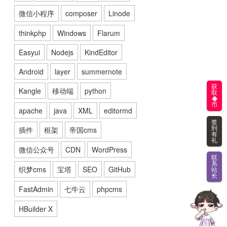
微信小程序
composer
Linode
thinkphp
Windows
Flarum
Easyui
Nodejs
KindEditor
Android
layer
summernote
获
Kangle
移动端
python
取
币
apache
java
XML
editormd
签
到
插件
框架
帝国cms
有
礼
微信公众号
CDN
WordPress
联
系
织梦cms
宝塔
SEO
GitHub
站
长
FastAdmin
七牛云
phpcms
HBuilder X