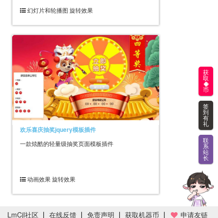
幻灯片和轮播图 旋转效果
获
取
币
签
到
有
礼
欢乐喜庆抽奖jquery模板插件
联
一款炫酷的轻量级抽奖页面模板插件
系
站
长
动画效果 旋转效果
LmCjl社区
丨
在线反馈
丨
免责声明
丨
获取机器币
丨
申请友链