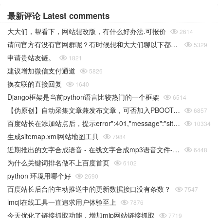
最新评论 Latest comments
大大们，帮看下，网站想改版，有什么好办法.可报价

2614
请问官方有没有官网群呢？有时候想和大大们聊以下都没办法

5329
申请贵站友链。

1821
建议增加微信支付通道

5826
换友联的直接回复

1640
Django框架是当前python语言比较热门的一个框架

6514
【伪原创】自动采集文章兼发布文章，可否加入PBOOTCMS的采集功能

6857
百度站长在添加站点后，提示error":401,"message":"site sid is empty或者推送链接错误

10334
生成sitemap.xml网站地图工具

7984
近期推出的文字合成语音 - 在线文字合成mp3语音文件-在线工具

6448
为什么关键词排名做不上百度首页

6102
python 环境用哪个好

2690
百度站长后台的主动推送中的更新数据接口没有条数？

7547
lmcjl在线工具一直追求用户体验至上

7876
今天优化了链接抓取功能，增加mip网站链接抓取

7719