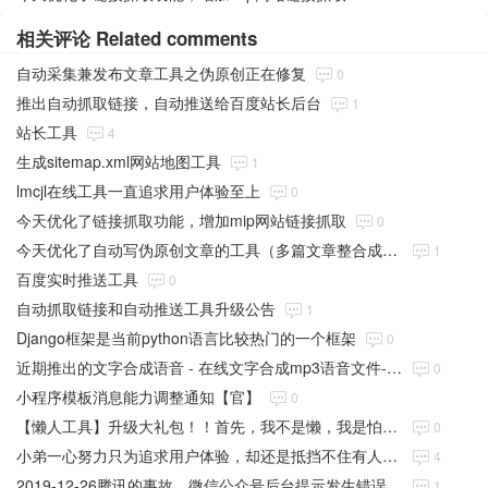
相关评论 Related comments
自动采集兼发布文章工具之伪原创正在修复
0
推出自动抓取链接，自动推送给百度站长后台
1
站长工具
4
生成sitemap.xml网站地图工具
1
lmcjl在线工具一直追求用户体验至上
0
今天优化了链接抓取功能，增加mip网站链接抓取
0
今天优化了自动写伪原创文章的工具（多篇文章整合成一篇进行伪原创的文章）
1
百度实时推送工具
0
自动抓取链接和自动推送工具升级公告
1
Django框架是当前python语言比较热门的一个框架
0
近期推出的文字合成语音 - 在线文字合成mp3语音文件-在线工具
0
小程序模板消息能力调整通知【官】
0
【懒人工具】升级大礼包！！首先，我不是懒，我是怕懒！
0
小弟一心努力只为追求用户体验，却还是抵挡不住有人想破坏。
4
2019-12-26腾讯的事故，微信公众号后台提示发生错误，连头像链接也瘫痪了
1