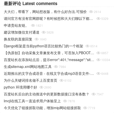
最新评论 Latest comments
大大们，帮看下，网站想改版，有什么好办法.可报价

2614
请问官方有没有官网群呢？有时候想和大大们聊以下都没办法

5329
申请贵站友链。

1821
建议增加微信支付通道

5826
换友联的直接回复

1640
Django框架是当前python语言比较热门的一个框架

6514
【伪原创】自动采集文章兼发布文章，可否加入PBOOTCMS的采集功能

6857
百度站长在添加站点后，提示error":401,"message":"site sid is empty或者推送链接错误

10334
生成sitemap.xml网站地图工具

7984
近期推出的文字合成语音 - 在线文字合成mp3语音文件-在线工具

6448
为什么关键词排名做不上百度首页

6102
python 环境用哪个好

2690
百度站长后台的主动推送中的更新数据接口没有条数？

7547
lmcjl在线工具一直追求用户体验至上

7876
今天优化了链接抓取功能，增加mip网站链接抓取

7719