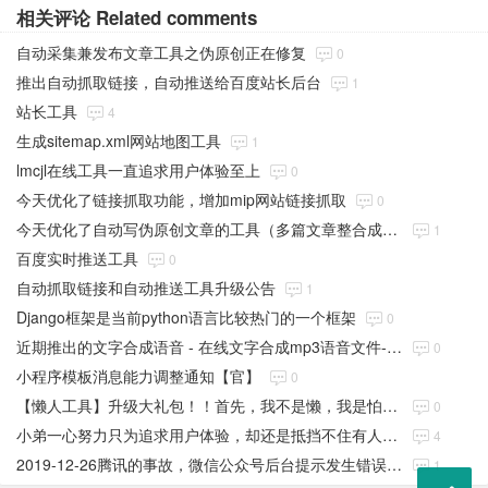
相关评论 Related comments
自动采集兼发布文章工具之伪原创正在修复
0
推出自动抓取链接，自动推送给百度站长后台
1
站长工具
4
生成sitemap.xml网站地图工具
1
lmcjl在线工具一直追求用户体验至上
0
今天优化了链接抓取功能，增加mip网站链接抓取
0
今天优化了自动写伪原创文章的工具（多篇文章整合成一篇进行伪原创的文章）
1
百度实时推送工具
0
自动抓取链接和自动推送工具升级公告
1
Django框架是当前python语言比较热门的一个框架
0
近期推出的文字合成语音 - 在线文字合成mp3语音文件-在线工具
0
小程序模板消息能力调整通知【官】
0
【懒人工具】升级大礼包！！首先，我不是懒，我是怕懒！
0
小弟一心努力只为追求用户体验，却还是抵挡不住有人想破坏。
4
2019-12-26腾讯的事故，微信公众号后台提示发生错误，连头像链接也瘫痪了
1