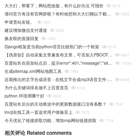
大大们，帮看下，网站想改版，有什么好办法.可报价

2614
请问官方有没有官网群呢？有时候想和大大们聊以下都没办法

5329
申请贵站友链。

1821
建议增加微信支付通道

5826
换友联的直接回复

1640
Django框架是当前python语言比较热门的一个框架

6514
【伪原创】自动采集文章兼发布文章，可否加入PBOOTCMS的采集功能

6857
百度站长在添加站点后，提示error":401,"message":"site sid is empty或者推送链接错误

10334
生成sitemap.xml网站地图工具

7984
近期推出的文字合成语音 - 在线文字合成mp3语音文件-在线工具

6448
为什么关键词排名做不上百度首页

6102
python 环境用哪个好

2690
百度站长后台的主动推送中的更新数据接口没有条数？

7547
lmcjl在线工具一直追求用户体验至上

7876
今天优化了链接抓取功能，增加mip网站链接抓取

7719
相关评论 Related comments