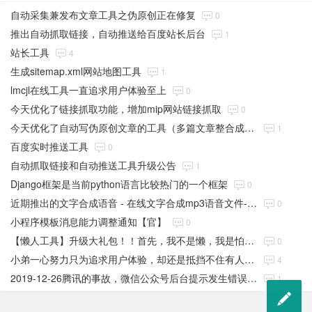
自动采集兼发布文章工具之伪原创正在修复
0
推出自动抓取链接，自动推送给百度站长后台
1
站长工具
4
生成sitemap.xml网站地图工具
1
lmcjl在线工具一直追求用户体验至上
0
今天优化了链接抓取功能，增加mip网站链接抓取
0
今天优化了自动写伪原创文章的工具（多篇文章整合成一篇进行伪原创的文章）
1
百度实时推送工具
0
自动抓取链接和自动推送工具升级公告
1
Django框架是当前python语言比较热门的一个框架
0
近期推出的文字合成语音 - 在线文字合成mp3语音文件-在线工具
0
小程序模板消息能力调整通知【官】
0
【懒人工具】升级大礼包！！首先，我不是懒，我是怕懒！
0
小弟一心努力只为追求用户体验，却还是抵挡不住有人想破坏。
4
2019-12-26腾讯的事故，微信公众号后台提示发生错误，连头像链接也瘫痪了
1
