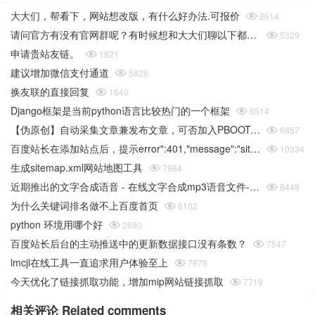
大大们，帮看下，网站想改版，有什么好办法.可报价

2614
请问官方有没有官网群呢？有时候想和大大们聊以下都没办法

5329
申请贵站友链。

1821
建议增加微信支付通道

5826
换友联的直接回复

1640
Django框架是当前python语言比较热门的一个框架

6514
【伪原创】自动采集文章兼发布文章，可否加入PBOOTCMS的采集功能

6857
百度站长在添加站点后，提示error":401,"message":"site sid is empty或者推送链接错误

10334
生成sitemap.xml网站地图工具

7984
近期推出的文字合成语音 - 在线文字合成mp3语音文件-在线工具

6448
为什么关键词排名做不上百度首页

6102
python 环境用哪个好

2690
百度站长后台的主动推送中的更新数据接口没有条数？

7547
lmcjl在线工具一直追求用户体验至上

7876
今天优化了链接抓取功能，增加mip网站链接抓取

7719
相关评论 Related comments