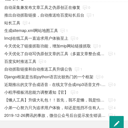
自动采集兼发布文章工具之伪原创正在修复
0
推出自动抓取链接，自动推送给百度站长后台
1
站长工具
4
生成sitemap.xml网站地图工具
1
lmcjl在线工具一直追求用户体验至上
0
今天优化了链接抓取功能，增加mip网站链接抓取
0
今天优化了自动写伪原创文章的工具（多篇文章整合成一篇进行伪原创的文章）
1
百度实时推送工具
0
自动抓取链接和自动推送工具升级公告
1
Django框架是当前python语言比较热门的一个框架
0
近期推出的文字合成语音 - 在线文字合成mp3语音文件-在线工具
0
小程序模板消息能力调整通知【官】
0
【懒人工具】升级大礼包！！首先，我不是懒，我是怕懒！
0
小弟一心努力只为追求用户体验，却还是抵挡不住有人想破坏。
4
2019-12-26腾讯的事故，微信公众号后台提示发生错误，连头像链接也瘫痪了
1
