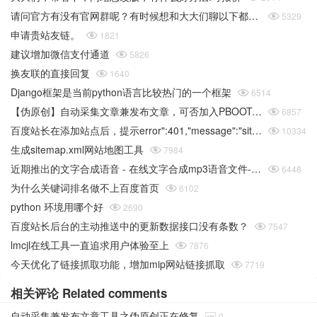
请问官方有没有官网群呢？有时候想和大大们聊以下都没办法

5329
申请贵站友链。

1821
建议增加微信支付通道

5826
换友联的直接回复

1640
Django框架是当前python语言比较热门的一个框架

6514
【伪原创】自动采集文章兼发布文章，可否加入PBOOTCMS的采集功能

6857
百度站长在添加站点后，提示error":401,"message":"site sid is empty或者推送链接错误

10334
生成sitemap.xml网站地图工具

7984
近期推出的文字合成语音 - 在线文字合成mp3语音文件-在线工具

6448
为什么关键词排名做不上百度首页

6102
python 环境用哪个好

2690
百度站长后台的主动推送中的更新数据接口没有条数？

7547
lmcjl在线工具一直追求用户体验至上

7876
今天优化了链接抓取功能，增加mip网站链接抓取

7719
相关评论 Related comments
自动采集兼发布文章工具之伪原创正在修复
0