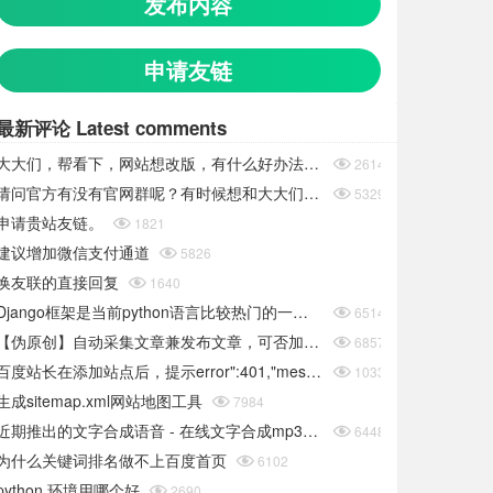
发布内容
申请友链
最新评论 Latest comments
大大们，帮看下，网站想改版，有什么好办法.可报价

2614
请问官方有没有官网群呢？有时候想和大大们聊以下都没办法

5329
申请贵站友链。

1821
建议增加微信支付通道

5826
换友联的直接回复

1640
Django框架是当前python语言比较热门的一个框架

6514
【伪原创】自动采集文章兼发布文章，可否加入PBOOTCMS的采集功能

6857
百度站长在添加站点后，提示error":401,"message":"site sid is empty或者推送链接错误

10334
生成sitemap.xml网站地图工具

7984
近期推出的文字合成语音 - 在线文字合成mp3语音文件-在线工具

6448
为什么关键词排名做不上百度首页

6102
python 环境用哪个好

2690