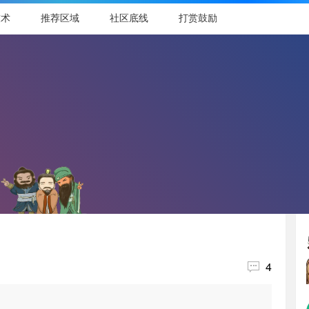
技术
推荐区域
社区底线
打赏鼓励

4