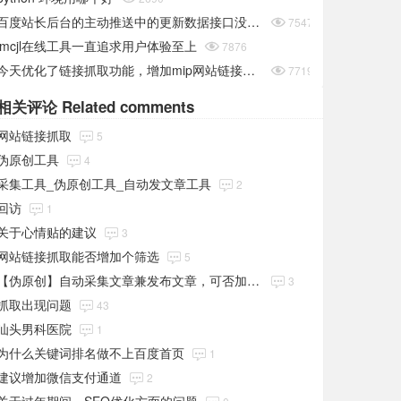
百度站长后台的主动推送中的更新数据接口没有条数？

7547
lmcjl在线工具一直追求用户体验至上

7876
今天优化了链接抓取功能，增加mip网站链接抓取

7719
相关评论 Related comments
网站链接抓取
5
伪原创工具
4
采集工具_伪原创工具_自动发文章工具
2
回访
1
关于心情贴的建议
3
网站链接抓取能否增加个筛选
5
【伪原创】自动采集文章兼发布文章，可否加入PBOOTCMS的采集功能
3
抓取出现问题
43
汕头男科医院
1
为什么关键词排名做不上百度首页
1
建议增加微信支付通道
2
关于过年期间，SEO优化方面的问题