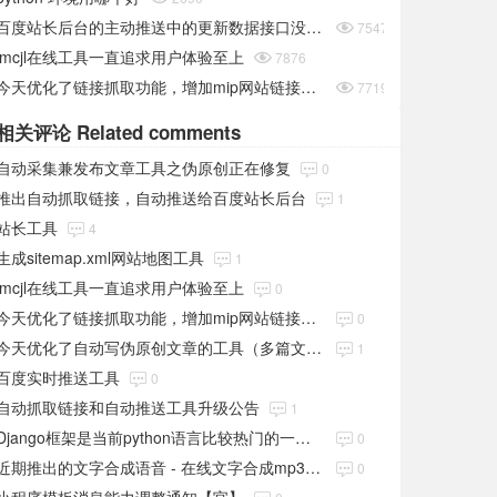
百度站长后台的主动推送中的更新数据接口没有条数？

7547
lmcjl在线工具一直追求用户体验至上

7876
今天优化了链接抓取功能，增加mip网站链接抓取

7719
相关评论 Related comments
自动采集兼发布文章工具之伪原创正在修复
0
推出自动抓取链接，自动推送给百度站长后台
1
站长工具
4
生成sitemap.xml网站地图工具
1
lmcjl在线工具一直追求用户体验至上
0
今天优化了链接抓取功能，增加mip网站链接抓取
0
今天优化了自动写伪原创文章的工具（多篇文章整合成一篇进行伪原创的文章）
1
百度实时推送工具
0
自动抓取链接和自动推送工具升级公告
1
Django框架是当前python语言比较热门的一个框架
0
近期推出的文字合成语音 - 在线文字合成mp3语音文件-在线工具
0
小程序模板消息能力调整通知【官】