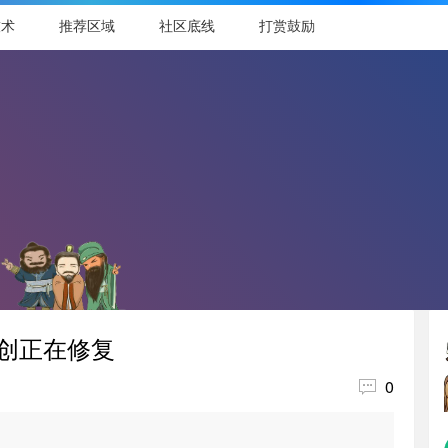
技术
推荐区域
社区底线
打赏鼓励
创正在修复

0