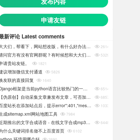
发布内容
申请友链
最新评论 Latest comments
大大们，帮看下，网站想改版，有什么好办法.可报价

2614
请问官方有没有官网群呢？有时候想和大大们聊以下都没办法

5329
申请贵站友链。

1821
建议增加微信支付通道

5826
换友联的直接回复

1640
Django框架是当前python语言比较热门的一个框架

6514
【伪原创】自动采集文章兼发布文章，可否加入PBOOTCMS的采集功能

6857
百度站长在添加站点后，提示error":401,"message":"site sid is empty或者推送链接错误

10334
生成sitemap.xml网站地图工具

7984
近期推出的文字合成语音 - 在线文字合成mp3语音文件-在线工具

6448
为什么关键词排名做不上百度首页

6102
python 环境用哪个好

2690